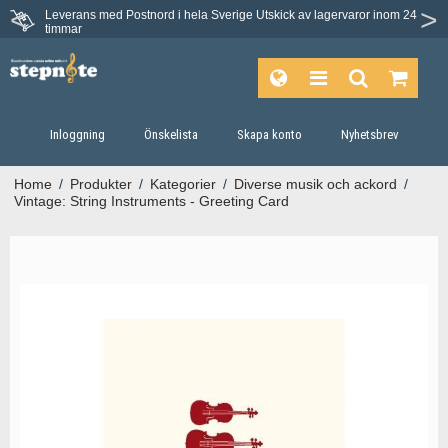
Leverans med Postnord i hela Sverige
Utskick av lagervaror inom 24
timmar
Inloggning
Önskelista
Skapa konto
Nyhetsbrev
Home
/
Produkter
/
Kategorier
/
Diverse musik och ackord
/
Vintage: String Instruments - Greeting Card