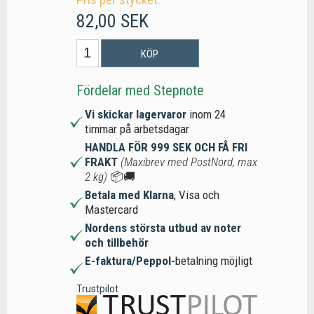
82,00 SEK
KÖP
Fördelar med Stepnote
Vi skickar lagervaror
inom 24
timmar på arbetsdagar
HANDLA FÖR 999 SEK OCH FÅ FRI
FRAKT
(Maxibrev med PostNord, max
2 kg)
📦🚚
Betala med Klarna
, Visa och
Mastercard
Nordens största utbud av noter
och tillbehör
E-faktura/Peppol-
betalning möjligt
Trustpilot