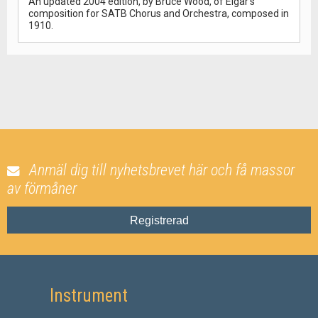
An updated 2004 edition, by Bruce Wood, of Elgar's
composition for SATB Chorus and Orchestra, composed in
1910.
Anmäl dig till nyhetsbrevet här och få massor
av förmåner
Registrerad
Instrument