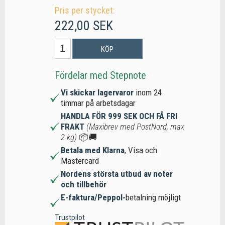
Pris per stycket:
222,00 SEK
KÖP
Fördelar med Stepnote
Vi skickar lagervaror
inom 24
timmar på arbetsdagar
HANDLA FÖR 999 SEK OCH FÅ FRI
FRAKT
(Maxibrev med PostNord, max
2 kg)
📦🚚
Betala med Klarna
, Visa och
Mastercard
Nordens största utbud av noter
och tillbehör
E-faktura/Peppol-
betalning möjligt
Trustpilot