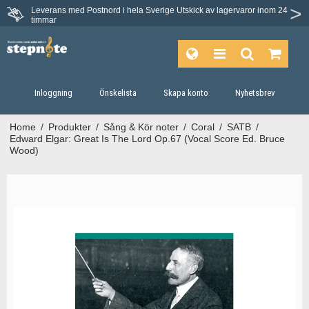
Leverans med Postnord i hela Sverige
Utskick av lagervaror inom 24
timmar
Inloggning
Önskelista
Skapa konto
Nyhetsbrev
Home
/
Produkter
/
Sång & Kör noter
/
Coral
/
SATB
/
Edward Elgar: Great Is The Lord Op.67 (Vocal Score Ed. Bruce
Wood)