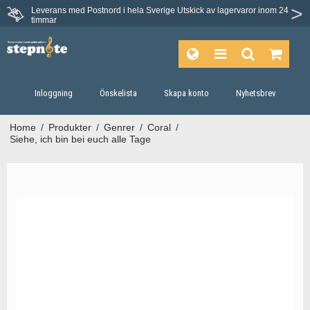
Leverans med Postnord i hela Sverige
Utskick av lagervaror inom 24
timmar
Inloggning
Önskelista
Skapa konto
Nyhetsbrev
Home
/
Produkter
/
Genrer
/
Coral
/
Siehe, ich bin bei euch alle Tage