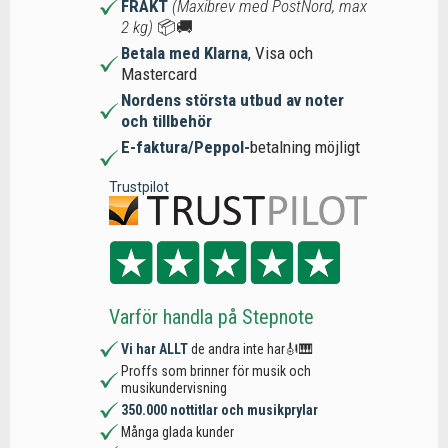
FRAKT
(Maxibrev med PostNord, max
2 kg)
📦🚚
Betala med Klarna
, Visa och
Mastercard
Nordens största utbud av noter
och tillbehör
E-faktura/Peppol-
betalning möjligt
Trustpilot
Varför handla på Stepnote
Vi har ALLT
de andra inte har🎻🎹
Proffs som brinner för musik och
musikundervisning
350.000 nottitlar och musikprylar
Många glada kunder