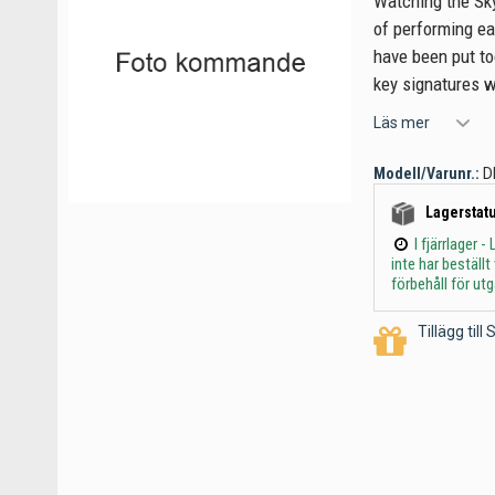
Watching the Sky
of performing ea
have been put to
key signatures w
Läs mer
Modell/Varunr.:
D
Lagerstatu
I fjärrlager
inte har beställ
förbehåll för ut
Tillägg til