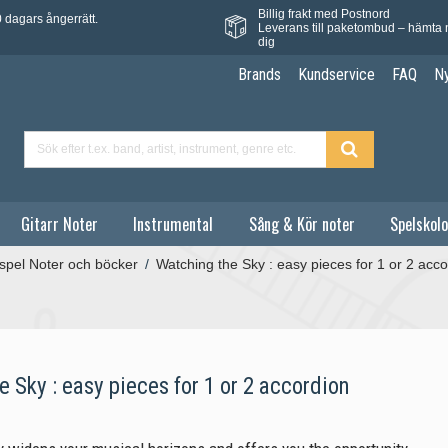
Billig frakt med Postnord
 dagars ångerrätt.
Leverans till paketombud – hämta 
dig
Brands
Kundservice
FAQ
N
Gitarr Noter
Instrumental
Sång & Kör noter
Spelskolo
spel Noter och böcker
/
Watching the Sky : easy pieces for 1 or 2 acco
 Sky : easy pieces for 1 or 2 accordion