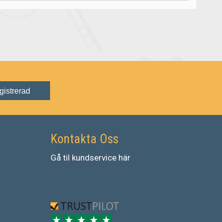
gistrerad
Kontakta Oss
Gå
til
kundservice
här