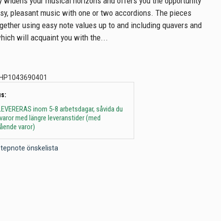
 widens your musical horizons and offers you the opportunity
sy, pleasant music with one or two accordions. The pieces
gether using easy note values up to and including quavers and
hich will acquaint you with the...
HP1043690401
s:
 - LEVERERAS inom 5-8 arbetsdagar, såvida du
t varor med längre leveranstider (med
gående varor)
l Stepnote önskelista