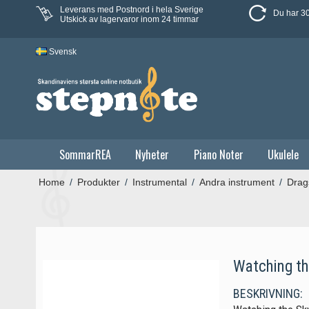
Leverans med Postnord i hela Sverige
Du har 30
Utskick av lagervaror inom 24 timmar
Svensk
SommarREA
Nyheter
Piano Noter
Ukulele
Home
/
Produkter
/
Instrumental
/
Andra instrument
/
Drag
Watching the
BESKRIVNING: