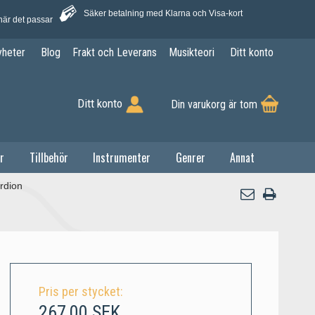
Säker betalning med Klarna och Visa-kort
när det passar
yheter
Blog
Frakt och Leverans
Musikteori
Ditt konto
Ditt konto
Din varukorg är tom
r
Tillbehör
Instrumenter
Genrer
Annat
rdion
Pris per stycket:
267,00 SEK