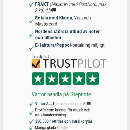
FRAKT
(Maxibrev med PostNord, max
2 kg)
📦🚚
Betala med Klarna
, Visa och
Mastercard
Nordens största utbud av noter
och tillbehör
E-faktura/Peppol-
betalning möjligt
Trustpilot
Varför handla på Stepnote
Vi har ALLT
de andra inte har🎻🎹
Proffs som brinner för musik och
musikundervisning
350.000 nottitlar och musikprylar
Många glada kunder