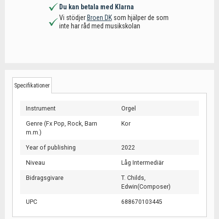
Du kan betala med Klarna
Vi stödjer
Broen DK
som hjälper de som
inte har råd med musikskolan
Specifikationer
Instrument
Orgel
Genre (Fx Pop, Rock, Barn
Kor
m.m.)
Year of publishing
2022
Niveau
Låg Intermediär
Bidragsgivare
T. Childs,
Edwin(Composer)
UPC
688670103445