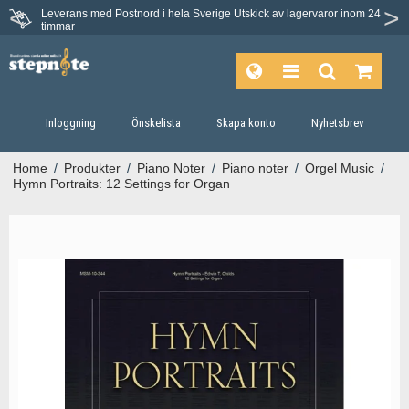
Leverans med Postnord i hela Sverige
Utskick av lagervaror inom 24
timmar
Inloggning
Önskelista
Skapa konto
Nyhetsbrev
Home
/
Produkter
/
Piano Noter
/
Piano noter
/
Orgel Music
/
Hymn Portraits: 12 Settings for Organ