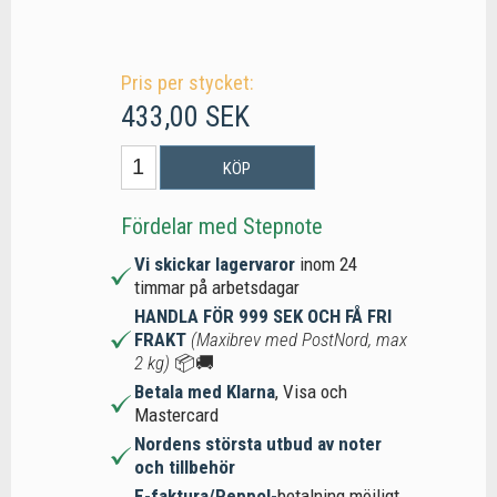
Pris per stycket:
433,00 SEK
KÖP
Fördelar med Stepnote
Vi skickar lagervaror
inom 24
timmar på arbetsdagar
HANDLA FÖR 999 SEK OCH FÅ FRI
FRAKT
(Maxibrev med PostNord, max
2 kg)
📦🚚
Betala med Klarna
, Visa och
Mastercard
Nordens största utbud av noter
och tillbehör
E-faktura/Peppol-
betalning möjligt