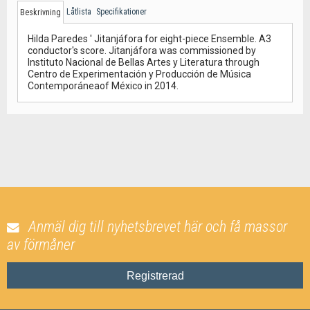
Låtlista
Specifikationer
Beskrivning
Hilda Paredes ' Jitanjáfora for eight-piece Ensemble. A3
conductor's score. Jitanjáfora was commissioned by
Instituto Nacional de Bellas Artes y Literatura through
Centro de Experimentación y Producción de Música
Contemporáneaof México in 2014.
Anmäl dig till nyhetsbrevet här och få massor
av förmåner
Registrerad