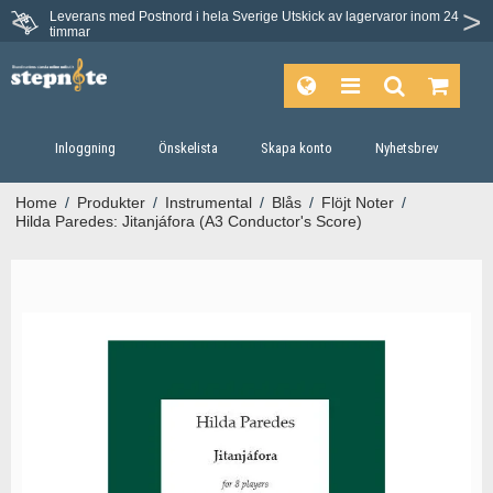
Leverans med Postnord i hela Sverige
Utskick av lagervaror inom 24
Du har 30 dagars ångerrätt.
timmar
Inloggning
Önskelista
Skapa konto
Nyhetsbrev
Home
/
Produkter
/
Instrumental
/
Blås
/
Flöjt Noter
/
Hilda Paredes: Jitanjáfora (A3 Conductor's Score)