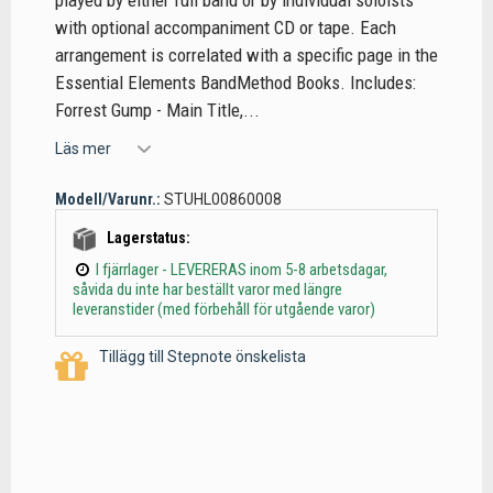
played by either full band or by individual soloists
with optional accompaniment CD or tape. Each
arrangement is correlated with a specific page in the
Essential Elements BandMethod Books. Includes:
Forrest Gump - Main Title,...
Läs mer
Modell/Varunr.:
STUHL00860008
Lagerstatus:
I fjärrlager - LEVERERAS inom 5-8 arbetsdagar,
såvida du inte har beställt varor med längre
leveranstider (med förbehåll för utgående varor)
Tillägg till Stepnote önskelista