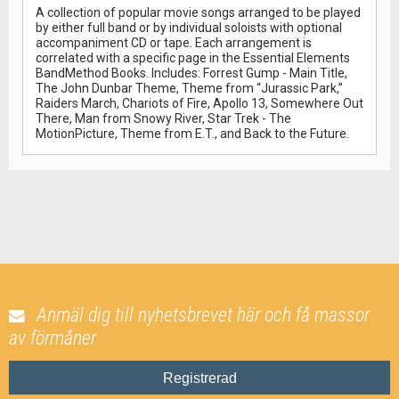
A collection of popular movie songs arranged to be played
by either full band or by individual soloists with optional
accompaniment CD or tape. Each arrangement is
correlated with a specific page in the Essential Elements
BandMethod Books. Includes: Forrest Gump - Main Title,
The John Dunbar Theme, Theme from “Jurassic Park,”
Raiders March, Chariots of Fire, Apollo 13, Somewhere Out
There, Man from Snowy River, Star Trek - The
MotionPicture, Theme from E.T., and Back to the Future.
Anmäl dig till nyhetsbrevet här och få massor
av förmåner
Registrerad