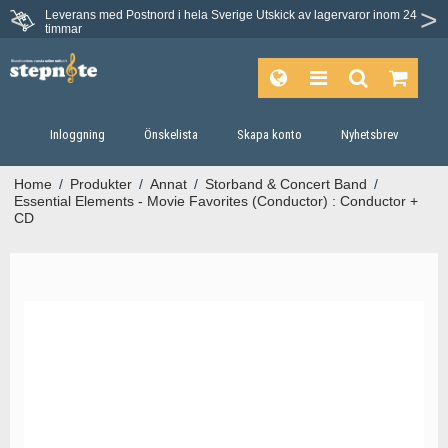
Leverans med Postnord i hela Sverige
Utskick av lagervaror inom 24
Du har 30 dagars ångerrätt.
timmar
Inloggning
Önskelista
Skapa konto
Nyhetsbrev
Home
/
Produkter
/
Annat
/
Storband & Concert Band
/
Essential Elements - Movie Favorites (Conductor) : Conductor +
CD