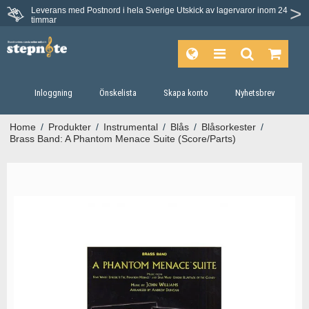
Leverans med Postnord i hela Sverige
Utskick av lagervaror inom 24
timmar
Inloggning
Önskelista
Skapa konto
Nyhetsbrev
Home
/
Produkter
/
Instrumental
/
Blås
/
Blåsorkester
/
Brass Band: A Phantom Menace Suite (Score/Parts)