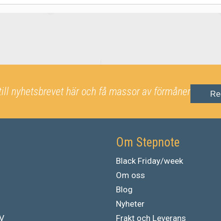
till nyhetsbrevet här och få massor av förmåner
Re
Om Stepnote
Black Friday/week
Om oss
Blog
Nyheter
TV
Frakt och Leverans