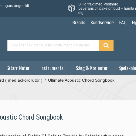
Billig frakt med Postnord
 dagars ångerrätt.
Leverans till paketombud – hämta 
dig
Brands
Kundservice
FAQ
N
Gitarr Noter
Instrumental
Sång & Kör noter
Spelskolo
rd ( med ackordrutor )
/
Ultimate Acoustic Chord Songbook
oustic Chord Songbook