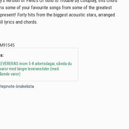
s version of Field's Of Gold to Trouble by Coldplay, this chord
ns some of your favourite songs from some of the greatest
 present! Forty hits from the biggest acoustic stars, arranged
ull lyrics and chords.
M91545
s:
 - LEVERERAS inom 5-8 arbetsdagar, såvida du
t varor med längre leveranstider (med
gående varor)
l Stepnote önskelista