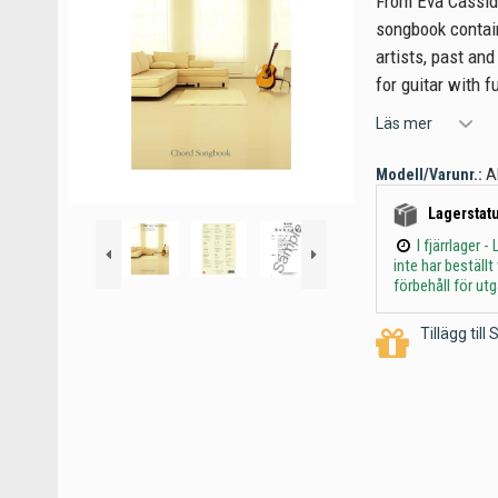
From Eva Cassidy'
songbook contai
artists, past and
for guitar with f
Läs mer
Modell/Varunr.:
A
Lagerstatu
I fjärrlager
inte har beställ
förbehåll för ut
Tillägg til