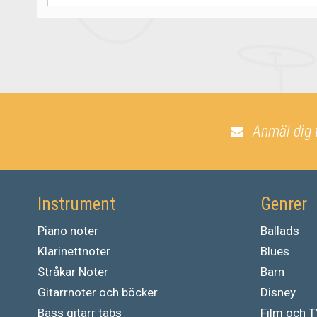
Anmäl dig 
Instrument
Genrer
Piano noter
Ballads
Klarinettnoter
Blues
Stråkar Noter
Barn
Gitarrnoter och böcker
Disney
Bass gitarr tabs
Film och 