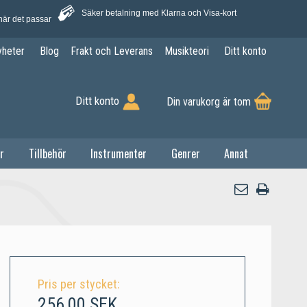
Säker betalning med Klarna och Visa-kort
när det passar
yheter
Blog
Frakt och Leverans
Musikteori
Ditt konto
Ditt konto
Din varukorg är tom
r
Tillbehör
Instrumenter
Genrer
Annat
Pris per stycket:
256,00 SEK