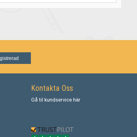
gistrerad
Kontakta Oss
Gå
til
kundservice
här