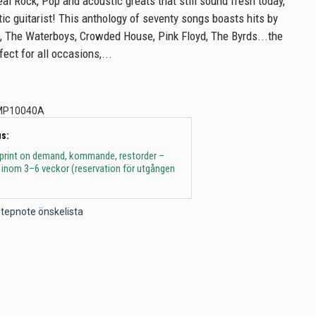
eal Rock, Pop and acoustic greats that still sound fresh today,
tic guitarist! This anthology of seventy songs boasts hits by
, The Waterboys, Crowded House, Pink Floyd, The Byrds...the
fect for all occasions,...
MP10040A
s:
 print on demand, kommande, restorder –
 inom 3–6 veckor (reservation för utgången
l Stepnote önskelista