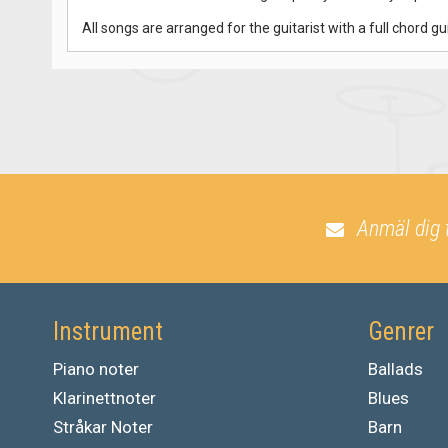
All songs are arranged for the guitarist with a full chord gui
Anmäl dig 
Instrument
Genrer
Piano noter
Ballads
Klarinettnoter
Blues
Stråkar Noter
Barn