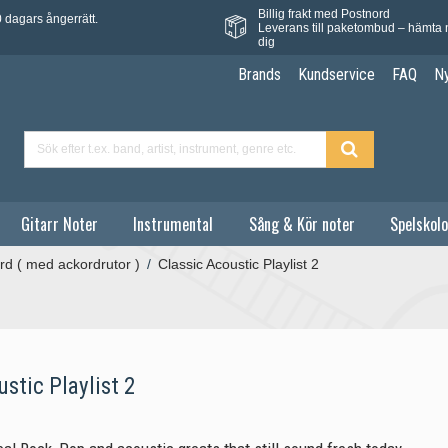
Billig frakt med Postnord
 dagars ångerrätt.
Leverans till paketombud – hämta 
dig
Brands
Kundservice
FAQ
N
Gitarr Noter
Instrumental
Sång & Kör noter
Spelskolo
rd ( med ackordrutor )
/
Classic Acoustic Playlist 2
stic Playlist 2