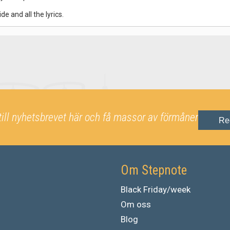
de and all the lyrics.
till nyhetsbrevet här och få massor av förmåner
Re
Om Stepnote
Black Friday/week
Om oss
Blog