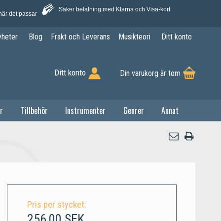
Säker betalning med Klarna och Visa-kort
när det passar
yheter
Blog
Frakt och Leverans
Musikteori
Ditt konto
Ditt konto
Din varukorg är tom
r
Tillbehör
Instrumenter
Genrer
Annat
Pris per stycket:
256,00 SEK