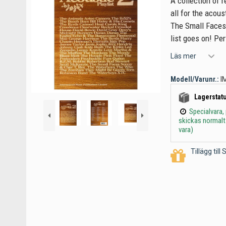
A collection of r
all for the acous
The Small Faces
list goes on! Per
Läs mer
Modell/Varunr.:
I
Lagerstatu
Specialvara,
skickas normalt
vara)
Tillägg til