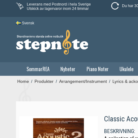
Leverans med Postnord i hela Sverige
Du har 30
Utskick av lagervaror inom 24 timmar
Svensk
SommarREA
Nyheter
Piano Noter
Ukulele
Home
/
Produkter
/
Arrangement/Instrument
/
Lyrics & acko
Classic Acou
BESKRIVNING: