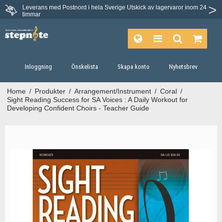
Leverans med Postnord i hela Sverige
Utskick av lagervaror inom 24
Du har 30 dagars ångerrätt.
timmar
Inloggning
Önskelista
Skapa konto
Nyhetsbrev
Home
/
Produkter
/
Arrangement/Instrument
/
Coral
/
Sight Reading Success for SA Voices : A Daily Workout for
Developing Confident Choirs - Teacher Guide