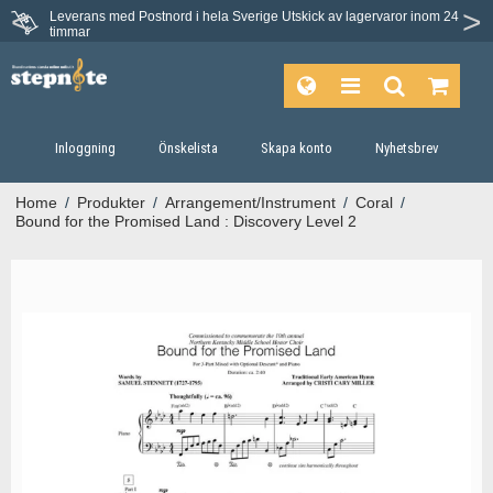
Leverans med Postnord i hela Sverige
Utskick av lagervaror inom 24
Du har 30 dagars ångerrätt.
timmar
Inloggning
Önskelista
Skapa konto
Nyhetsbrev
Home
/
Produkter
/
Arrangement/Instrument
/
Coral
/
Bound for the Promised Land : Discovery Level 2