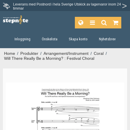
Leverans med Postnord i hela Sverige
Utskick av lagervaror inom 24
timmar
Inloggning
Önskelista
Skapa konto
Nyhetsbrev
Home
/
Produkter
/
Arrangement/Instrument
/
Coral
/
Will There Really Be a Morning? : Festival Choral