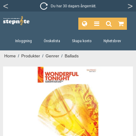
Du har 30 dagars ångerrätt.
Inloggning
Önskelista
Skapa konto
Nyhetsbrev
Home
/
Produkter
/
Genrer
/
Ballads