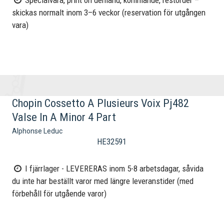
Specialvara, print on demand, kommande, restorder –
skickas normalt inom 3–6 veckor (reservation för utgången
vara)
Chopin Cossetto A Plusieurs Voix Pj482
Valse In A Minor 4 Part
Alphonse Leduc
HE32591
I fjärrlager - LEVERERAS inom 5-8 arbetsdagar, såvida
du inte har beställt varor med längre leveranstider (med
förbehåll för utgående varor)