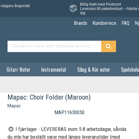
Billig frakt med Postnord
 dagars ångerrätt.
Leverans till paketombud – hämta 
dig
Brands
Kundservice
FAQ
N
Gitarr Noter
Instrumental
Sång & Kör noter
Spelskolo
Mapac: Choir Folder (Maroon)
Mapac
MAP11630050
I fjärrlager - LEVERERAS inom 5-8 arbetsdagar, såvida
du inte har beställt varor med längre leveranstider (med