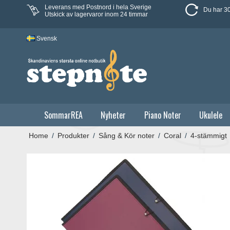
Leverans med Postnord i hela Sverige
Du har 30
Utskick av lagervaror inom 24 timmar
Svensk
SommarREA
Nyheter
Piano Noter
Ukulele
Home
/
Produkter
/
Sång & Kör noter
/
Coral
/
4-stämmigt