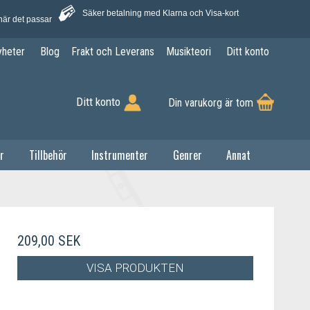
Säker betalning med Klarna och Visa-kort
när det passar
yheter
Blog
Frakt och Leverans
Musikteori
Ditt konto
Ditt konto
Din varukorg är tom
r
Tillbehör
Instrumenter
Genrer
Annat
209,00 SEK
VISA PRODUKTEN