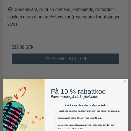
Specialvara, print on demand, kommande, restorder –
skickas normalt inom 3–6 veckor (reservation för utgången
vara)
222,00 SEK
VISA PRODUKTEN
Få 10 % rabattkod
Prenumerera på vårt nyhetsbrev
Vi skickar nyhetsbrev högst två gånger i månaden.
Rabattkoden gäller på alla varor som inte redan är nedsatta.
Erbjudandet gäller till och med den 31 aug.
Vi skickar bara relevanta nyheter och erbjudanden som
matchar dina intressen.