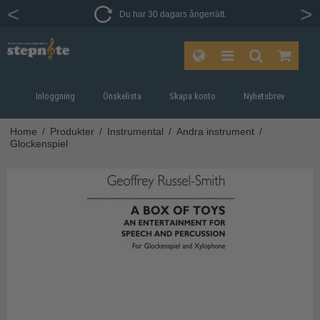
Du har 30 dagars ångerrätt.
Inloggning
Önskelista
Skapa konto
Nyhetsbrev
Home
/
Produkter
/
Instrumental
/
Andra instrument
/
Glockenspiel