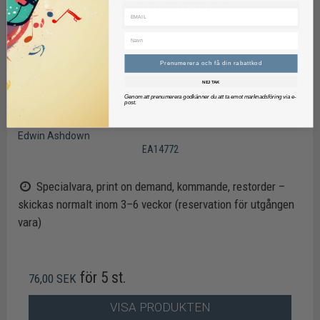
Prenumerera och få din rabattkod
NEJ TAK
Genom att prenumerera godkänner du att ta emot marknadsföring via e-
post.
Jeffery Kemp: A King Is Born
Edwin Ashdown
EA14772
Specialvara, print on demand, kommande, restorder –
skickas normalt inom 3–6 veckor (reservation för utgången
vara)
för 5 st.
76,00 SEK
VISA PRODUKTEN