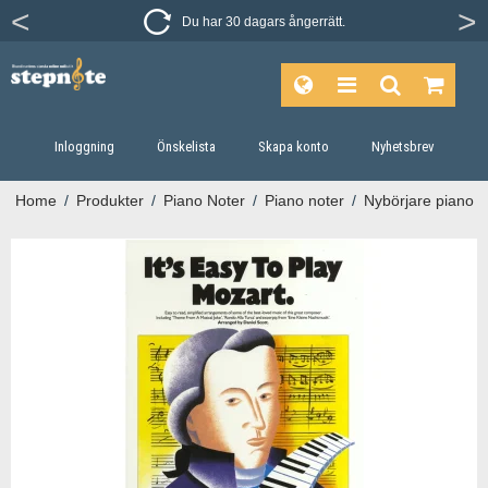
Du har 30 dagars ångerrätt.
Inloggning
Önskelista
Skapa konto
Nyhetsbrev
Home
/
Produkter
/
Piano Noter
/
Piano noter
/
Nybörjare piano