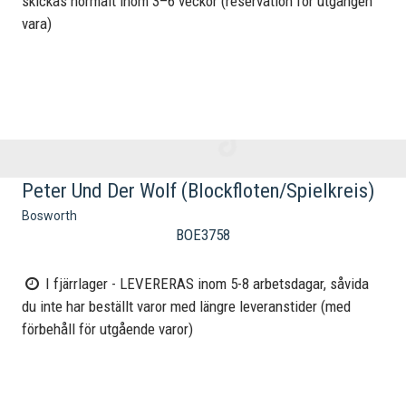
skickas normalt inom 3–6 veckor (reservation för utgången
vara)
Peter Und Der Wolf (Blockfloten/Spielkreis)
Bosworth
BOE3758
I fjärrlager - LEVERERAS inom 5-8 arbetsdagar, såvida
du inte har beställt varor med längre leveranstider (med
förbehåll för utgående varor)