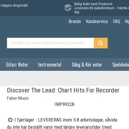
Billig frakt med Postnord
 dagars ångerrätt.
Leverans till paketombud – hämta 
dig
Brands
Kundservice
FAQ
N
Gitarr Noter
Instrumental
Sång & Kör noter
Spelskolo
Discover The Lead: Chart Hits For Recorder
Faber Music
IMP9922A
I fjärrlager - LEVERERAS inom 5-8 arbetsdagar, såvida
du inte har beställt varor med längre leveranstider (med