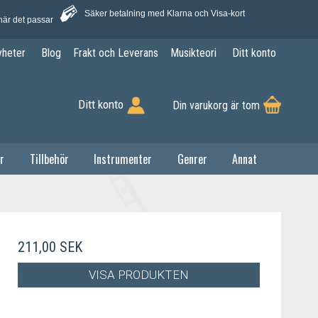
Säker betalning med Klarna och Visa-kort
när det passar
yheter
Blog
Frakt och Leverans
Musikteori
Ditt konto
Ditt konto
Din varukorg är tom
r
Tillbehör
Instrumenter
Genrer
Annat
211,00 SEK
VISA PRODUKTEN