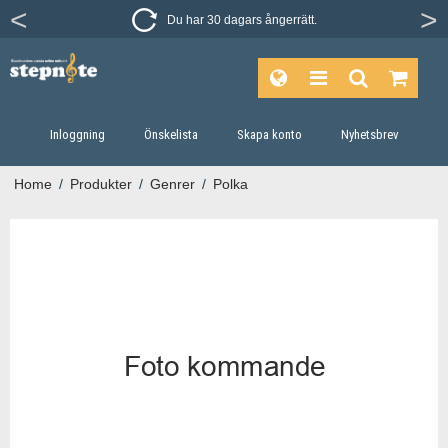
Du har 30 dagars ångerrätt.
Inloggning
Önskelista
Skapa konto
Nyhetsbrev
Home
/
Produkter
/
Genrer
/
Polka