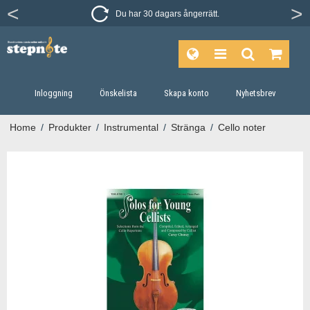
Du har 30 dagars ångerrätt.
Inloggning
Önskelista
Skapa konto
Nyhetsbrev
Home
/
Produkter
/
Instrumental
/
Stränga
/
Cello noter