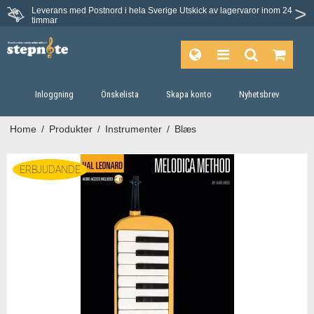
Leverans med Postnord i hela Sverige
Utskick av lagervaror inom 24
timmar
Inloggning
Önskelista
Skapa konto
Nyhetsbrev
Home
/
Produkter
/
Instrumenter
/
Blæs
ERBJUDANDE