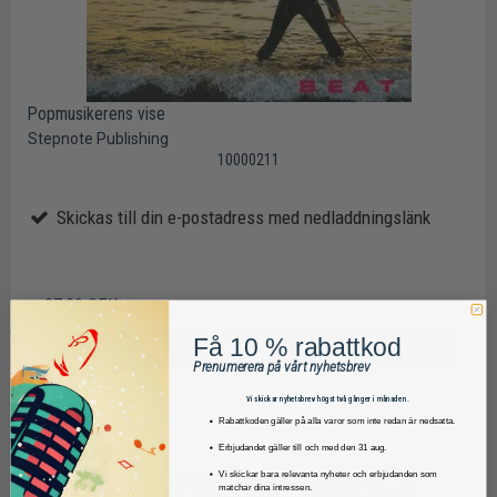
Popmusikerens vise
Stepnote Publishing
10000211
Skickas till din e-postadress med nedladdningslänk
27,00 SEK
Få 10 % rabattkod
VISA PRODUKTEN
Prenumerera på vårt nyhetsbrev
Vi skickar nyhetsbrev högst två gånger i månaden.
Rabattkoden gäller på alla varor som inte redan är nedsatta.
Erbjudandet gäller till och med den 31 aug.
Vi skickar bara relevanta nyheter och erbjudanden som
matchar dina intressen.