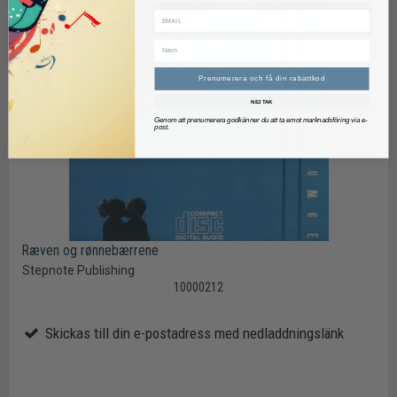
Prenumerera och få din rabattkod
NEJ TAK
Genom att prenumerera godkänner du att ta emot marknadsföring via e-
post.
Ræven og rønnebærrene
Stepnote Publishing
10000212
Skickas till din e-postadress med nedladdningslänk