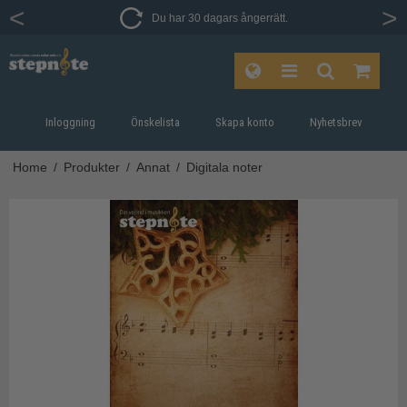
Du har 30 dagars ångerrätt.
Inloggning
Önskelista
Skapa konto
Nyhetsbrev
Home
/
Produkter
/
Annat
/
Digitala noter