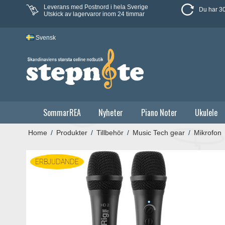
Leverans med Postnord i hela Sverige
Du har 30
Utskick av lagervaror inom 24 timmar
Svensk
SommarREA
Nyheter
Piano Noter
Ukulele
Home
/
Produkter
/
Tillbehör
/
Music Tech gear
/
Mikrofon
ERBJUDANDE