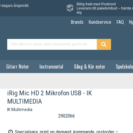
Billig frakt med Postnord
 dagars ångerrätt.
Leverans till paketombud – hämta 
dig
Brands
Kundservice
FAQ
N
Gitarr Noter
Instrumental
Sång & Kör noter
Spelskolo
iRig Mic HD 2 Mikrofon USB - IK
MULTIMEDIA
IK Multimedia
2902066
Specialvara, print on demand, kommande, restorder –