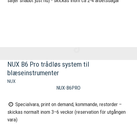
säljer snabbt just nu) - skickas inom ca 2-4 arbetsdagar
NUX B6 Pro trådløs system til
blæseinstrumenter
NUX
NUX-B6PRO
Specialvara, print on demand, kommande, restorder –
skickas normalt inom 3–6 veckor (reservation för utgången
vara)