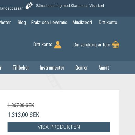
Säker betalning med Klarna och Visa-kort
när det passar
yheter
Blog
Frakt och Leverans
Musikteori
Ditt konto
Ditt konto
Din varukorg är tom
r
Tillbehör
Instrumenter
Genrer
Annat
1.367,00 SEK
1.313,00 SEK
VISA PRODUKTEN