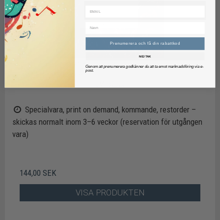
Prenumerera och få din rabattkod
NEJ TAK
Rogelio Villar: Canciones Leonesas Vol.1
Genom att prenumerera godkänner du att ta emot marknadsföring via e-
post.
Unión Musical Ediciones
UMP82520
Specialvara, print on demand, kommande, restorder –
skickas normalt inom 3–6 veckor (reservation för utgången
vara)
144,00 SEK
VISA PRODUKTEN