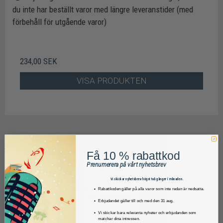
du inte har beställt varor med längre leveranstider (med
förbehåll för utgående varor)
234,00 SEK
VISA PRODUKTEN
Få 10 % rabattkod
Prenumerera på vårt nyhetsbrev
Vi skickar nyhetsbrev högst två gånger i månaden.
Rabattkoden gäller på alla varor som inte redan är nedsatta.
Erbjudandet gäller till och med den 31 aug.
Vi skickar bara relevanta nyheter och erbjudanden som
matchar dina intressen.