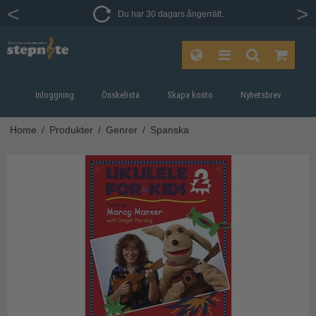
Du har 30 dagars ångerrätt.
Inloggning
Önskelista
Skapa konto
Nyhetsbrev
Home
/
Produkter
/
Genrer
/
Spanska