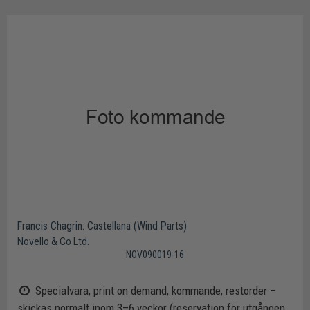
Francis Chagrin: Castellana (Wind Parts)
Novello & Co Ltd.
NOV090019-16
Specialvara, print on demand, kommande, restorder –
skickas normalt inom 3–6 veckor (reservation för utgången