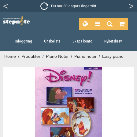
Du har 30 dagars ångerrätt.
Inloggning
Önskelista
Skapa konto
Nyhetsbrev
Home
/
Produkter
/
Piano Noter
/
Piano noter
/
Easy piano