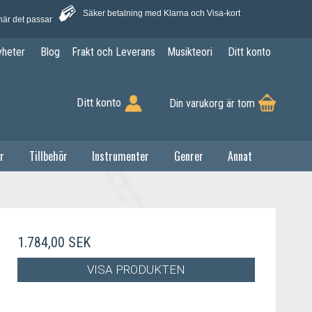
Säker betalning med Klarna och Visa-kort
när det passar
yheter
Blog
Frakt och Leverans
Musikteori
Ditt konto
Ditt konto
Din varukorg är tom
r
Tillbehör
Instrumenter
Genrer
Annat
1.784,00 SEK
VISA PRODUKTEN