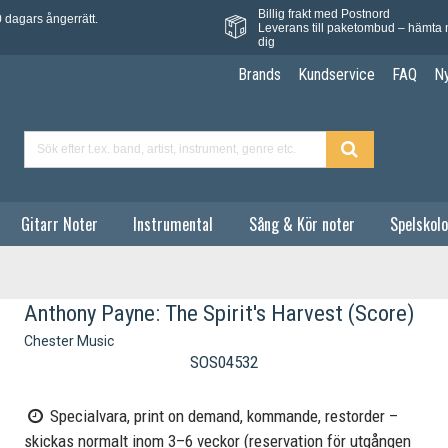
Billig frakt med Postnord
 dagars ångerrätt.
Leverans till paketombud – hämta 
dig
Brands
Kundservice
FAQ
N
Gitarr Noter
Instrumental
Sång & Kör noter
Spelskolo
Anthony Payne: The Spirit's Harvest (Score)
Chester Music
SOS04532
Specialvara, print on demand, kommande, restorder –
skickas normalt inom 3–6 veckor (reservation för utgången