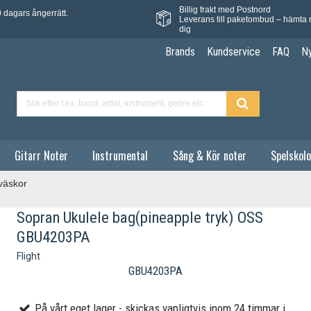
Billig frakt med Postnord
 dagars ångerrätt.
Leverans till paketombud – hämta 
dig
Brands
Kundservice
FAQ
N
Gitarr Noter
Instrumental
Sång & Kör noter
Spelskolo
väskor
Sopran Ukulele bag(pineapple tryk) OSS
GBU4203PA
Flight
GBU4203PA
På vårt eget lager - skickas vanligtvis inom 24 timmar i