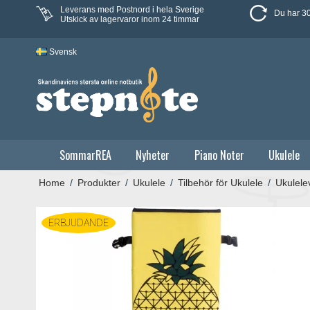
Leverans med Postnord i hela Sverige
Du har 30
Utskick av lagervaror inom 24 timmar
Svensk
SommarREA
Nyheter
Piano Noter
Ukulele
Home
/
Produkter
/
Ukulele
/
Tilbehör för Ukulele
/
Ukulele
ERBJUDANDE