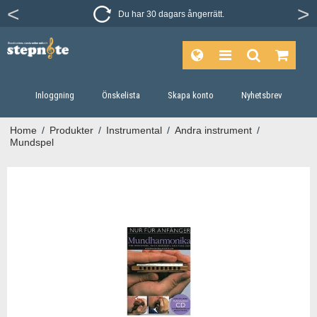
Du har 30 dagars ångerrätt.
Inloggning
Önskelista
Skapa konto
Nyhetsbrev
Home
/
Produkter
/
Instrumental
/
Andra instrument
/
Mundspel