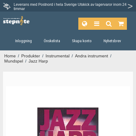
Leverans med Postnord i hela Sverige
Utskick av lagervaror inom 24
Du har 30 dagars ångerrätt.
timmar
Inloggning
Önskelista
Skapa konto
Nyhetsbrev
Home
/
Produkter
/
Instrumental
/
Andra instrument
/
Mundspel
/
Jazz Harp