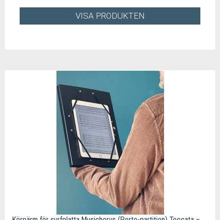
VISA PRODUKTEN
Körpärm för surfplatta Musichorus (Porte-partition) Toccata –