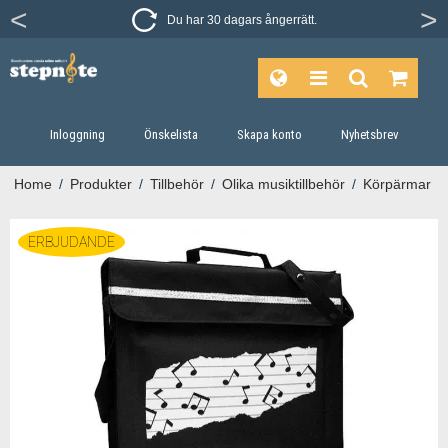
Du har 30 dagars ångerrätt.
Inloggning
Önskelista
Skapa konto
Nyhetsbrev
Home
/
Produkter
/
Tillbehör
/
Olika musiktillbehör
/
Körpärmar
ERBJUDANDE