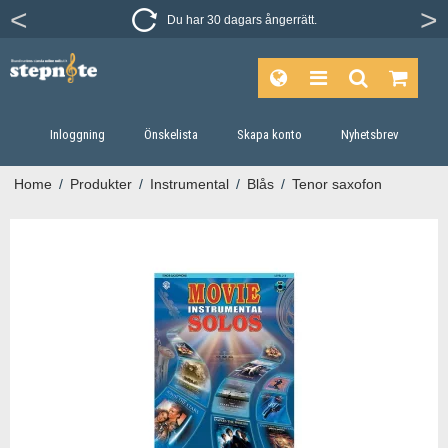
Du har 30 dagars ångerrätt.
Inloggning
Önskelista
Skapa konto
Nyhetsbrev
Home
/
Produkter
/
Instrumental
/
Blås
/
Tenor saxofon