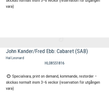
skickas normalt inom 3–6 veckor (reservation för utgången
vara)
John Kander/Fred Ebb: Cabaret (SAB)
Hal Leonard
HL08551816
Specialvara, print on demand, kommande, restorder –
skickas normalt inom 3–6 veckor (reservation för utgången
vara)