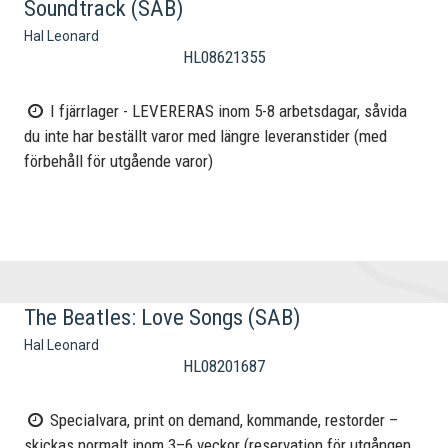
Soundtrack (SAB)
Hal Leonard
HL08621355
I fjärrlager - LEVERERAS inom 5-8 arbetsdagar, såvida
du inte har beställt varor med längre leveranstider (med
förbehåll för utgående varor)
The Beatles: Love Songs (SAB)
Hal Leonard
HL08201687
Specialvara, print on demand, kommande, restorder –
skickas normalt inom 3–6 veckor (reservation för utgången