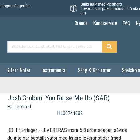
Billig frakt med Postnord
 dagars ångerrätt.
Leverans till paketombud – hämta 
dig
Brands
Kundservice
FAQ
N
Gitarr Noter
Instrumental
Sång & Kör noter
Spelskolo
Josh Groban: You Raise Me Up (SAB)
Hal Leonard
HL08744082
I fjärrlager - LEVERERAS inom 5-8 arbetsdagar, såvida
du inte har beställt varor med längre leveranstider (med