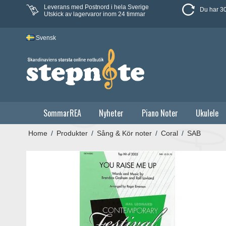
Leverans med Postnord i hela Sverige
Du har 30
Utskick av lagervaror inom 24 timmar
Svensk
SommarREA
Nyheter
Piano Noter
Ukulele
Home
/
Produkter
/
Sång & Kör noter
/
Coral
/
SAB