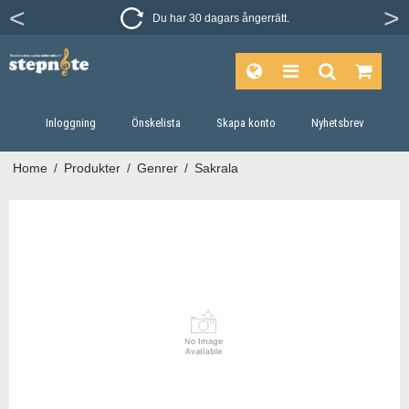
Du har 30 dagars ångerrätt.
Inloggning
Önskelista
Skapa konto
Nyhetsbrev
Home
/
Produkter
/
Genrer
/
Sakrala