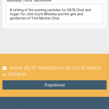
Låtlista
Specifikationer
Beskrivning
A setting of the evening canticles for SATB Choir and
Organ. For John Scott Whiteley and the girls and
gentlemen of York Minster Choir.
Anmäl dig till nyhetsbrevet här och få massor
av förmåner
Registrerad