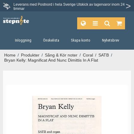
Leverans med Postnord i hela Sverige
Utskick av lagervaror inom 24
timmar
Inloggning
Önskelista
Skapa konto
Nyhetsbrev
Home
/
Produkter
/
Sång & Kör noter
/
Coral
/
SATB
/
Bryan Kelly: Magnificat And Nunc Dimittis In A Flat