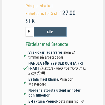
Pris per stycket:
127,00
Enhetspris för 5 st.
SEK
KÖP
Fördelar med Stepnote
Vi skickar lagervaror
inom 24
timmar på arbetsdagar
HANDLA FÖR 999 SEK OCH FÅ FRI
FRAKT
(Maxibrev med PostNord, max
2 kg)
📦🚚
Betala med Klarna
, Visa och
Mastercard
Nordens största utbud av noter
och tillbehör
E-faktura/Peppol-
betalning möjligt