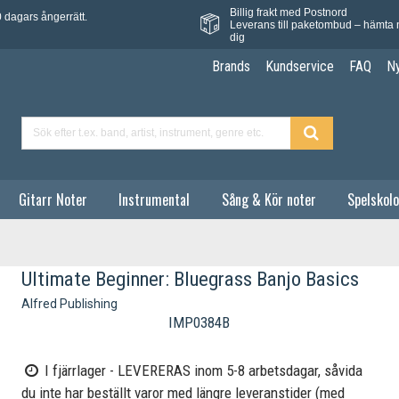
Billig frakt med Postnord
 dagars ångerrätt.
Leverans till paketombud – hämta 
dig
Brands
Kundservice
FAQ
N
Gitarr Noter
Instrumental
Sång & Kör noter
Spelskolo
Ultimate Beginner: Bluegrass Banjo Basics
Alfred Publishing
IMP0384B
I fjärrlager - LEVERERAS inom 5-8 arbetsdagar, såvida
du inte har beställt varor med längre leveranstider (med