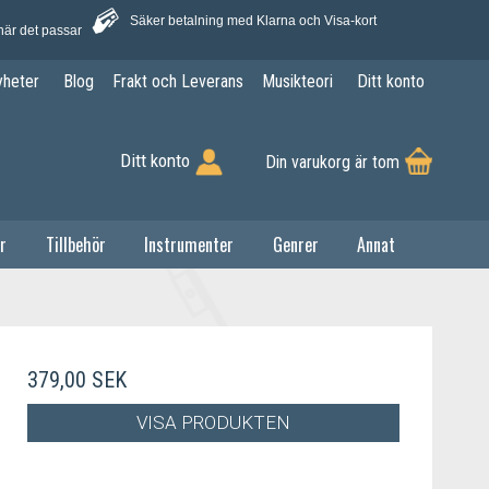
Säker betalning med Klarna och Visa-kort
när det passar
yheter
Blog
Frakt och Leverans
Musikteori
Ditt konto
Ditt konto
Din varukorg är tom
r
Tillbehör
Instrumenter
Genrer
Annat
379,00 SEK
VISA PRODUKTEN