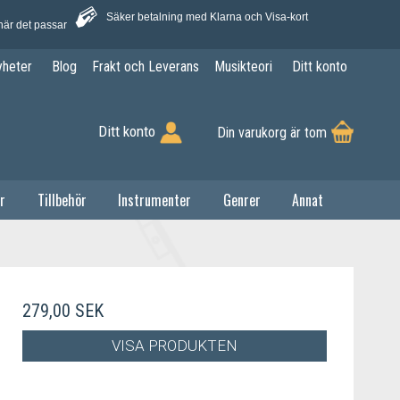
Säker betalning med Klarna och Visa-kort
när det passar
yheter
Blog
Frakt och Leverans
Musikteori
Ditt konto
Ditt konto
Din varukorg är tom
r
Tillbehör
Instrumenter
Genrer
Annat
279,00 SEK
VISA PRODUKTEN