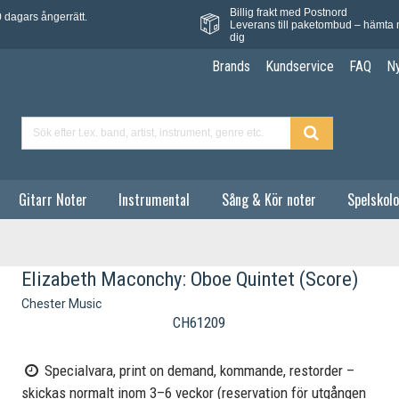
Billig frakt med Postnord
 dagars ångerrätt.
Leverans till paketombud – hämta 
dig
Brands
Kundservice
FAQ
N
Gitarr Noter
Instrumental
Sång & Kör noter
Spelskolo
Elizabeth Maconchy: Oboe Quintet (Score)
Chester Music
CH61209
Specialvara, print on demand, kommande, restorder –
skickas normalt inom 3–6 veckor (reservation för utgången