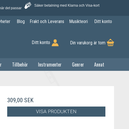
Säker betalning med Klarna och Visa-kort
när det passar
yheter
Blog
Frakt och Leverans
Musikteori
Ditt konto
Ditt konto
Din varukorg är tom
r
Tillbehör
Instrumenter
Genrer
Annat
309,00 SEK
VISA PRODUKTEN