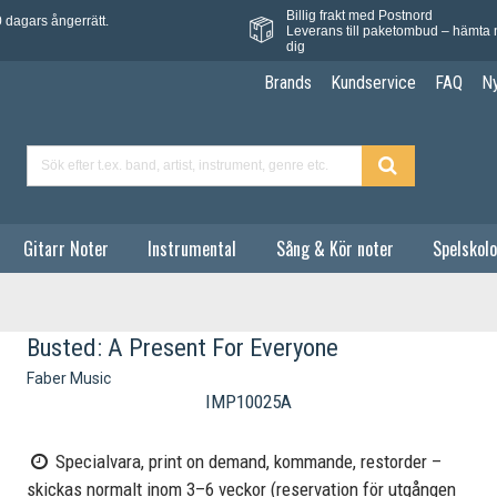
Billig frakt med Postnord
 dagars ångerrätt.
Leverans till paketombud – hämta 
dig
Brands
Kundservice
FAQ
N
Gitarr Noter
Instrumental
Sång & Kör noter
Spelskolo
Busted: A Present For Everyone
Faber Music
IMP10025A
Specialvara, print on demand, kommande, restorder –
skickas normalt inom 3–6 veckor (reservation för utgången