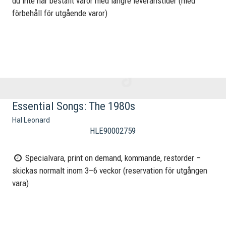
du inte har beställt varor med längre leveranstider (med
förbehåll för utgående varor)
Essential Songs: The 1980s
Hal Leonard
HLE90002759
Specialvara, print on demand, kommande, restorder –
skickas normalt inom 3–6 veckor (reservation för utgången
vara)