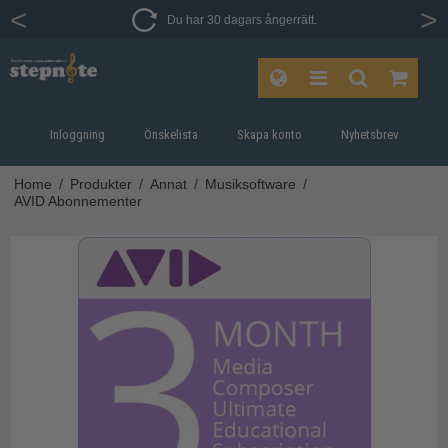
Du har 30 dagars ångerrätt.
Inloggning
Önskelista
Skapa konto
Nyhetsbrev
Home
/
Produkter
/
Annat
/
Musiksoftware
/
AVID Abonnementer