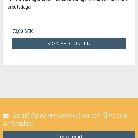
arbetsdagar
73,00 SEK
VISA PRODUKTEN
Anmäl dig till nyhetsbrevet här och få massor
av förmåner
Registrerad