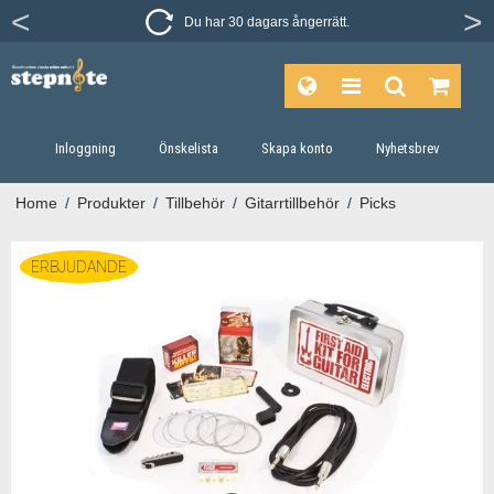
Du har 30 dagars ångerrätt.
Inloggning
Önskelista
Skapa konto
Nyhetsbrev
Home
/
Produkter
/
Tillbehör
/
Gitarrtillbehör
/
Picks
ERBJUDANDE