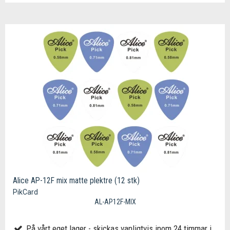
Alice AP-12F mix matte plektre (12 stk)
PikCard
AL-AP12F-MIX
På vårt eget lager - skickas vanligtvis inom 24 timmar i