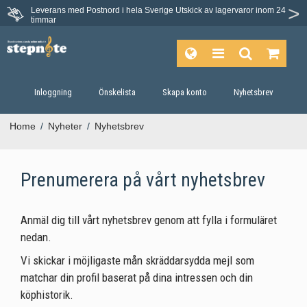
Leverans med Postnord i hela Sverige
Utskick av lagervaror inom 24
timmar
Inloggning
Önskelista
Skapa konto
Nyhetsbrev
Home
/
Nyheter
/
Nyhetsbrev
Prenumerera på vårt nyhetsbrev
Anmäl dig till vårt nyhetsbrev genom att fylla i formuläret
nedan.
Vi skickar i möjligaste mån skräddarsydda mejl som
matchar din profil baserat på dina intressen och din
köphistorik.