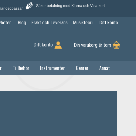
Säker betalning med Klarna och Visa-kort
när det passar
yheter
Blog
Frakt och Leverans
Musikteori
Ditt konto
Ditt konto
Din varukorg är tom
r
Tillbehör
Instrumenter
Genrer
Annat