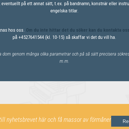
k eventuellt på ett annat sätt, t.ex. på bandnamn, konstnär eller inst
engelska titlar.
aknas hos oss.
Om du inte hittar det du söker kan du kontakta os
på +4527641544 (kl. 10-15) så skaffar vi det du vill ha.
ra dom genom många olika parametrar och på så sätt precisera sökresul
m.m.
till nyhetsbrevet här och få massor av förmåner
Re