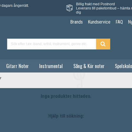
Billig frakt med Postnord
 dagars ångerrätt.
Leverans till paketombud – hämta 
dig
Brands
Kundservice
FAQ
N
Gitarr Noter
Instrumental
Sång & Kör noter
Spelskolo
r
Inga produkter hittades.
Hjälp till sökning: