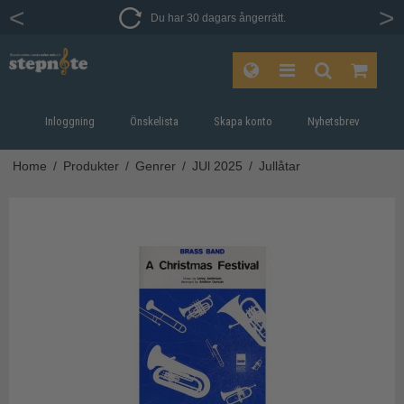
Du har 30 dagars ångerrätt.
Inloggning
Önskelista
Skapa konto
Nyhetsbrev
Home
/
Produkter
/
Genrer
/
JUl 2025
/
Jullåtar