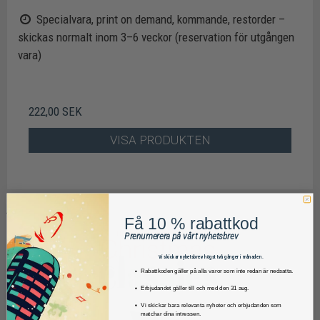
Specialvara, print on demand, kommande, restorder –
skickas normalt inom 3–6 veckor (reservation för utgången
vara)
222,00 SEK
VISA PRODUKTEN
Få 10 % rabattkod
Prenumerera på vårt nyhetsbrev
Vi skickar nyhetsbrev högst två gånger i månaden.
Rabattkoden gäller på alla varor som inte redan är nedsatta.
Erbjudandet gäller till och med den 31 aug.
Vi skickar bara relevanta nyheter och erbjudanden som
matchar dina intressen.