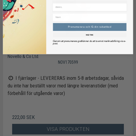
Prenumerera och få din rabattkod
NEJ TAK
Genom att prenumerera godkänner du att ta emot marknadsföring via e-
post.
The Novello Youth Chorals: Christmas Classics (SSA)
Novello & Co Ltd.
NOV170599
I fjärrlager - LEVERERAS inom 5-8 arbetsdagar, såvida
du inte har beställt varor med längre leveranstider (med
förbehåll för utgående varor)
222,00 SEK
VISA PRODUKTEN