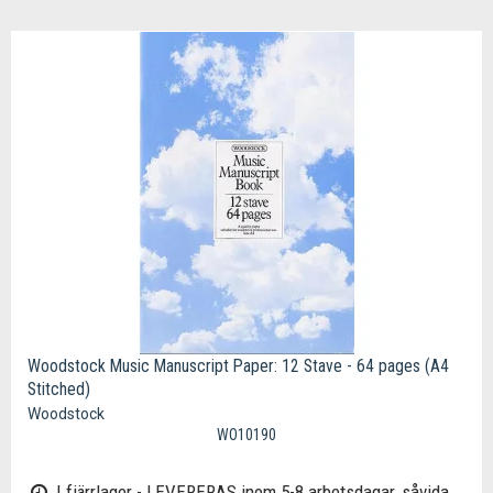
Woodstock Music Manuscript Paper: 12 Stave - 64 pages (A4
Stitched)
Woodstock
WO10190
I fjärrlager - LEVERERAS inom 5-8 arbetsdagar, såvida