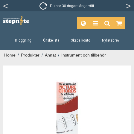
Du har 30 dagars ångerrätt.
Inloggning
Önskelista
Skapa konto
Nyhetsbrev
Home
/
Produkter
/
Annat
/
Instrument och tillbehör