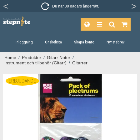
Du har 30 dagars ångerrätt.
Inloggning
Önskelista
Skapa konto
Nyhetsbrev
Home
/
Produkter
/
Gitarr Noter
/
Instrument och tillbehör (Gitarr)
/
Gitarrer
ERBJUDANDE