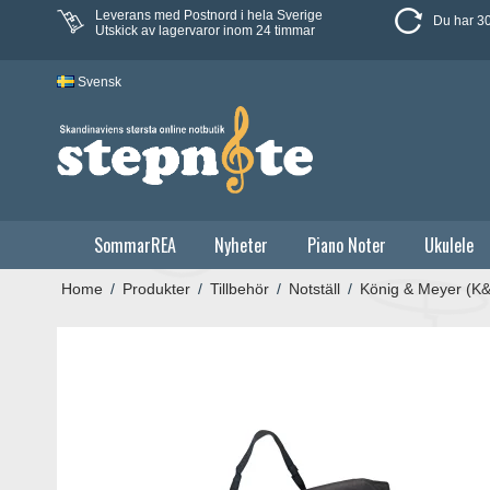
Leverans med Postnord i hela Sverige
Du har 30
Utskick av lagervaror inom 24 timmar
Svensk
SommarREA
Nyheter
Piano Noter
Ukulele
Home
/
Produkter
/
Tillbehör
/
Notställ
/
König & Meyer (K&