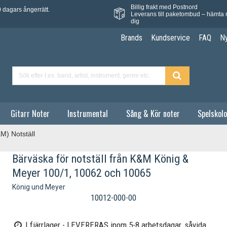
Billig frakt med Postnord
 dagars ångerrätt.
Leverans till paketombud – hämta 
dig
Brands
Kundservice
FAQ
N
Gitarr Noter
Instrumental
Sång & Kör noter
Spelskolo
M) Notställ
Bärväska för notställ från K&M König &
Meyer 100/1, 10062 och 10065
König und Meyer
10012-000-00
I fjärrlager - LEVERERAS inom 5-8 arbetsdagar, såvida