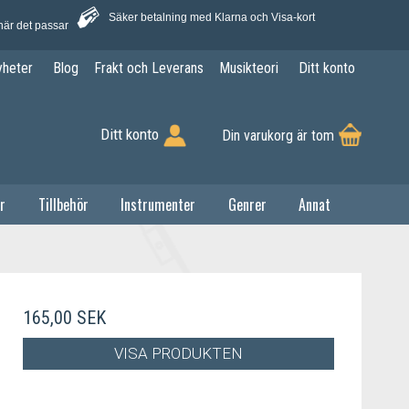
Säker betalning med Klarna och Visa-kort
när det passar
yheter
Blog
Frakt och Leverans
Musikteori
Ditt konto
Ditt konto
Din varukorg är tom
r
Tillbehör
Instrumenter
Genrer
Annat
165,00 SEK
VISA PRODUKTEN