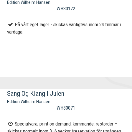
Edition Wilhelm Hansen
WH30172
På vårt eget lager - skickas vanligtvis inom 24 timmar i
vardaga
Sang Og Klang I Julen
Edition Wilhelm Hansen
WH30071
Specialvara, print on demand, kommande, restorder –
skickas normalt inom 3–6 veckor (reservation för utgången