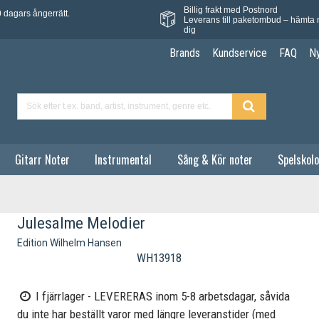
Billig frakt med Postnord
 dagars ångerrätt.
Leverans till paketombud – hämta 
dig
Brands
Kundservice
FAQ
N
Gitarr Noter
Instrumental
Sång & Kör noter
Spelskolo
Julesalme Melodier
Edition Wilhelm Hansen
WH13918
I fjärrlager - LEVERERAS inom 5-8 arbetsdagar, såvida
du inte har beställt varor med längre leveranstider (med