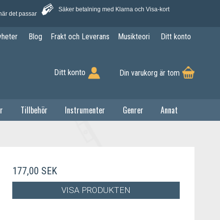
Säker betalning med Klarna och Visa-kort
när det passar
yheter
Blog
Frakt och Leverans
Musikteori
Ditt konto
Ditt konto
Din varukorg är tom
r
Tillbehör
Instrumenter
Genrer
Annat
177,00 SEK
VISA PRODUKTEN