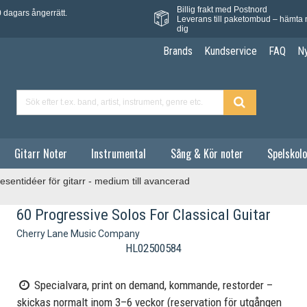
Billig frakt med Postnord
 dagars ångerrätt.
Leverans till paketombud – hämta 
dig
Brands
Kundservice
FAQ
N
Gitarr Noter
Instrumental
Sång & Kör noter
Spelskolo
esentidéer för gitarr - medium till avancerad
60 Progressive Solos For Classical Guitar
Cherry Lane Music Company
HL02500584
Specialvara, print on demand, kommande, restorder –
skickas normalt inom 3–6 veckor (reservation för utgången