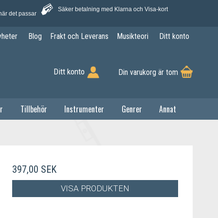
Säker betalning med Klarna och Visa-kort
när det passar
yheter
Blog
Frakt och Leverans
Musikteori
Ditt konto
Ditt konto
Din varukorg är tom
r
Tillbehör
Instrumenter
Genrer
Annat
397,00 SEK
VISA PRODUKTEN