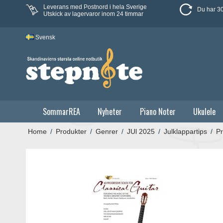
Leverans med Postnord i hela Sverige
Du har 30
Utskick av lagervaror inom 24 timmar
Svensk
SommarREA
Nyheter
Piano Noter
Ukulele
Home
/
Produkter
/
Genrer
/
JUl 2025
/
Julklappartips
/
Pr