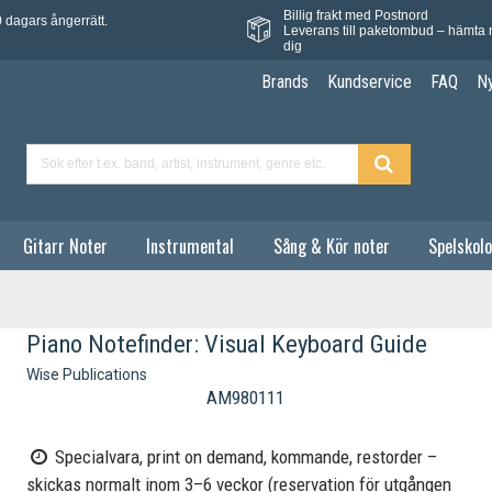
Billig frakt med Postnord
 dagars ångerrätt.
Leverans till paketombud – hämta 
dig
Brands
Kundservice
FAQ
N
Gitarr Noter
Instrumental
Sång & Kör noter
Spelskolo
Piano Notefinder: Visual Keyboard Guide
Wise Publications
AM980111
Specialvara, print on demand, kommande, restorder –
skickas normalt inom 3–6 veckor (reservation för utgången