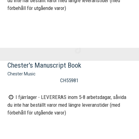
du inte har beställt varor med längre leveranstider (med
förbehåll för utgående varor)
Chester's Manuscript Book
Chester Music
CH55981
I fjärrlager - LEVERERAS inom 5-8 arbetsdagar, såvida
du inte har beställt varor med längre leveranstider (med
förbehåll för utgående varor)