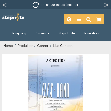
Du har 30 dagars ångerrätt.
Inloggning
Önskelista
Skapa konto
Nyhetsbrev
Home
/
Produkter
/
Genrer
/
Ljus Concert