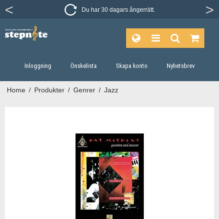
Du har 30 dagars ångerrätt.
Inloggning
Önskelista
Skapa konto
Nyhetsbrev
Home
/
Produkter
/
Genrer
/
Jazz