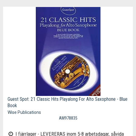
Guest Spot: 21 Classic Hits Playalong For Alto Saxophone - Blue
Book
Wise Publications
AM978835
I fjärrlager - LEVERERAS inom 5-8 arbetsdagar, såvida